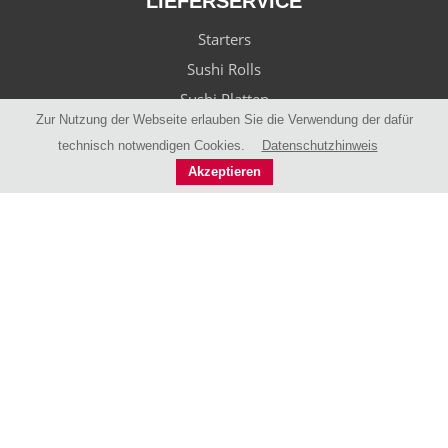
LIEFERSERVICE
Starters
Sushi Rolls
Sushi Platten
Zur Nutzung der Webseite erlauben Sie die Verwendung der dafür
Thai Currys
technisch notwendigen Cookies.
Datenschutzhinweis
Thai Noodles
Akzeptieren
Noodle Soups
Thai Fried Rice
Teriyaki Specials
Warenkorb
Registrierung
SERVICE
Liefergebiete
Tisch reservieren