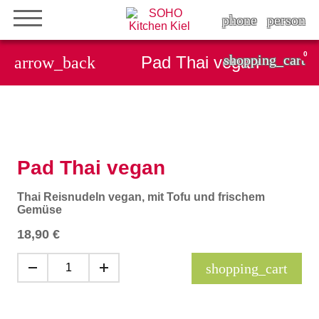
phone
person
0
shopping_cart
Pad Thai vegan
arrow_back
Pad Thai vegan
Thai Reisnudeln vegan, mit Tofu und frischem
Gemüse
18,90
€