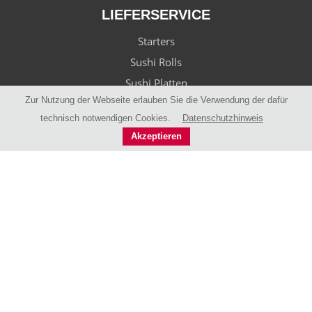
LIEFERSERVICE
Starters
Sushi Rolls
Sushi Platten
Zur Nutzung der Webseite erlauben Sie die Verwendung der dafür
Thai Currys
technisch notwendigen Cookies.
Datenschutzhinweis
Thai Noodles
Akzeptieren
Noodle Soups
Thai Fried Rice
Teriyaki Specials
Warenkorb
Registrierung
SERVICE
Liefergebiete
Tisch reservieren